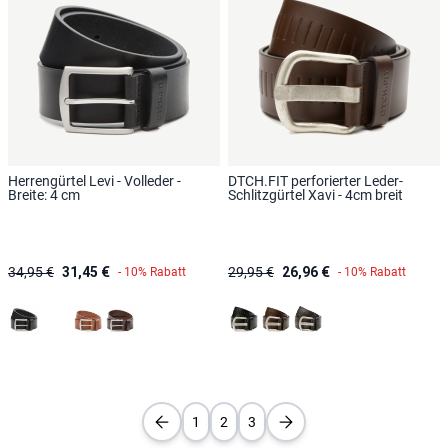
Herrengürtel Levi - Volleder -
DTCH.FIT perforierter Leder-
Breite: 4 cm
Schlitzgürtel Xavi - 4cm breit
34,95 €
31,45 €
29,95 €
26,96 €
- 10% Rabatt
- 10% Rabatt
Schwarz
Braun
Cognac
Dunkelbraun
Schwarz
Braun
Dunkelbraun
Weiß
1
2
3