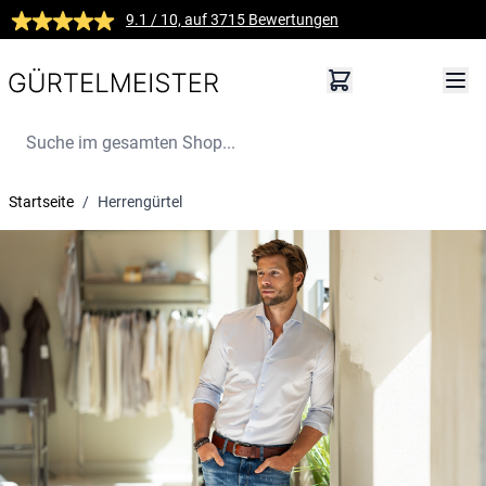
Zum Inhalt springen
9.1
/ 10, auf
3715
Bewertungen
Suche im gesamten Shop...
Startseite
/
Herrengürtel