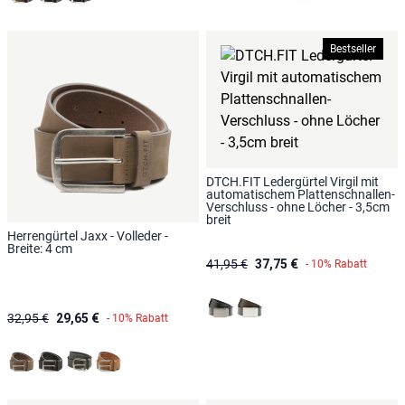
Bestseller
DTCH.FIT Ledergürtel Virgil mit
automatischem Plattenschnallen-
Verschluss - ohne Löcher - 3,5cm
breit
Herrengürtel Jaxx - Volleder -
Breite: 4 cm
41,95 €
37,75 €
- 10% Rabatt
Schwarz
Dunkelbraun
32,95 €
29,65 €
- 10% Rabatt
Taupe
Schwarz
Blaugrau
Cognac