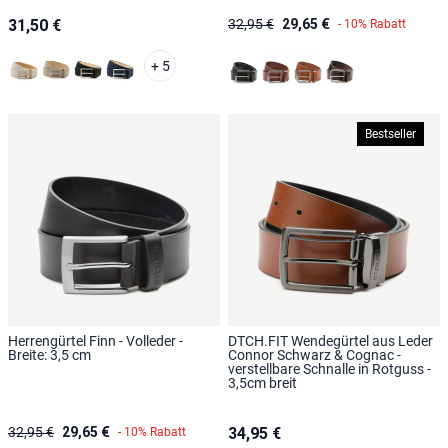
31,50 €
32,95 €
29,65 €
- 10% Rabatt
+ 5
Beige
Taupe
Schwarz
Blau
Schwarz
Braun
Cognac
Dunkelbraun
Bestseller
Herrengürtel Finn - Volleder -
DTCH.FIT Wendegürtel aus Leder
Breite: 3,5 cm
Connor Schwarz & Cognac -
verstellbare Schnalle in Rotguss -
3,5cm breit
32,95 €
29,65 €
34,95 €
- 10% Rabatt