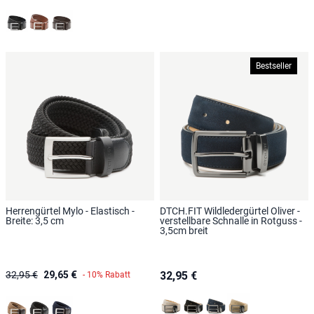
Schwarz
Braun
Dunkelbraun
Bestseller
Herrengürtel Mylo - Elastisch -
DTCH.FIT Wildledergürtel Oliver -
Breite: 3,5 cm
verstellbare Schnalle in Rotguss -
3,5cm breit
32,95 €
29,65 €
32,95 €
- 10% Rabatt
Beige
Schwarz
Blau
Sand
Taupe
Schwarz
Blau