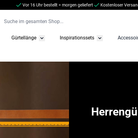
Vor 16 Uhr bestellt = morgen geliefert
Kostenloser Versand
Suche im gesamten Shop...
Gürtellänge
Inspirationssets
Accessoi
 öffnen/schließen
rmenü für Gürtel Farbe öffnen/schließen
Untermenü für Gürtellänge öffnen/schließen
Untermenü für Insp
Herrengü