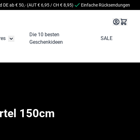
 DE ab € 50,- (AUT € 6,95 / CH € 8,95)
Einfache Rücksendungen
Die 10 besten
res
SALE
irationssets öffnen/schließen
Untermenü für Accessoires öffnen/schließen
Geschenkideen
rtel 150cm