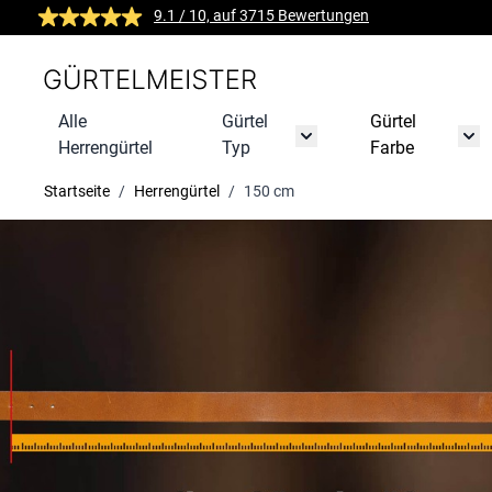
Zum Inhalt springen
9.1
/ 10, auf
3715
Bewertungen
Alle
Gürtel
Gürtel
Untermenü für Gürtel Typ
Unte
Herrengürtel
Typ
Farbe
Startseite
/
Herrengürtel
/
150 cm